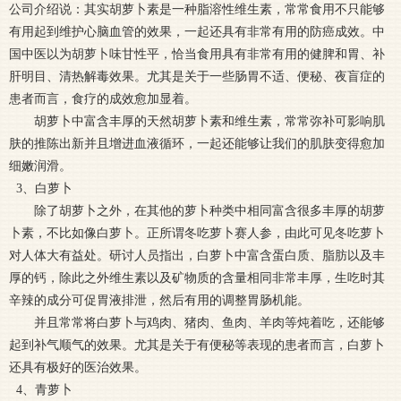
公司介绍说：其实胡萝卜素是一种脂溶性维生素，常常食用不只能够
有用起到维护心脑血管的效果，一起还具有非常有用的防癌成效。中
国中医以为胡萝卜味甘性平，恰当食用具有非常有用的健脾和胃、补
肝明目、清热解毒效果。尤其是关于一些肠胃不适、便秘、夜盲症的
患者而言，食疗的成效愈加显着。
胡萝卜中富含丰厚的天然胡萝卜素和维生素，常常弥补可影响肌
肤的推陈出新并且增进血液循环，一起还能够让我们的肌肤变得愈加
细嫩润滑。
3、白萝卜
除了胡萝卜之外，在其他的萝卜种类中相同富含很多丰厚的胡萝
卜素，不比如像白萝卜。正所谓冬吃萝卜赛人参，由此可见冬吃萝卜
对人体大有益处。研讨人员指出，白萝卜中富含蛋白质、脂肪以及丰
厚的钙，除此之外维生素以及矿物质的含量相同非常丰厚，生吃时其
辛辣的成分可促胃液排泄，然后有用的调整胃肠机能。
并且常常将白萝卜与鸡肉、猪肉、鱼肉、羊肉等炖着吃，还能够
起到补气顺气的效果。尤其是关于有便秘等表现的患者而言，白萝卜
还具有极好的医治效果。
4、青萝卜