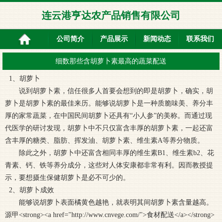
连云港亨达农产品销售有限公司
公司简介
产品展示
新闻动态
联系我们
细数那些含胡萝卜素最高的蔬菜配送
1、胡萝卜
说到胡萝卜素，信任很多人首要会想到的即是胡萝卜，确实，胡
萝卜是胡萝卜素的最佳来历。能够说胡萝卜是一种质脆味美、养分丰
厚的家常蔬菜，在中国民间胡萝卜还具有“小人参”的美称。而通过现
代医学的研讨发现，胡萝卜中不只仅富含丰厚的胡萝卜素，一起还富
含丰厚的糖类、脂肪、挥发油、胡萝卜素、维生素A等养分物质。
除此之外，胡萝卜中还富含相同丰厚的维生素B1、维生素b2、花
青素、钙、铁等养分成分，这些对人体安康都非常有利。因而教授提
示，要想摄生保健胡萝卜是必不可少的。
2、胡萝卜成效
能够说胡萝卜表面橘黄色越艳，就表明其间胡萝卜素含量越高。
源甲<strong><a href="http://www.cnvege.com/">食材配送</a></strong>